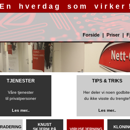
E n h v e r d a g s o m v i r k e r 
Forside
Priser
F
TJENESTER
TIPS & TRIKS
Våre tjenester
Her deler vi noen godbite
til privatpersoner
du ikke visste du trengte
Les mer..
Les mer..
KNUST
RADERING
KLONIN
SKJERM PÅ
VIRUSFJERNING