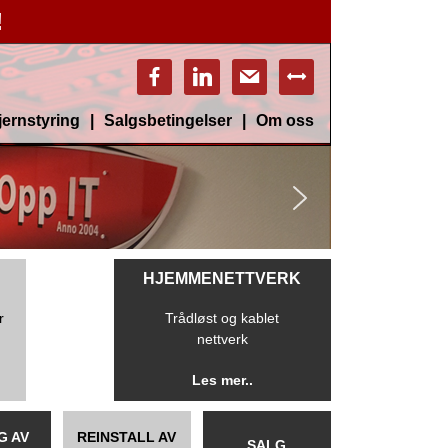
!
facebook
linkedin
mail
arrows-
h
jernstyring
Salgsbetingelser
Om oss
HJEMMENETTVERK
r
Trådløst og kablet
!
nettverk
Les mer..
G AV
REINSTALL AV
SALG