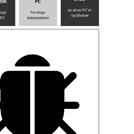
ISK
PC
av alt av PC’er
angt
For trege
og tilbehør
 PC
datamaskiner