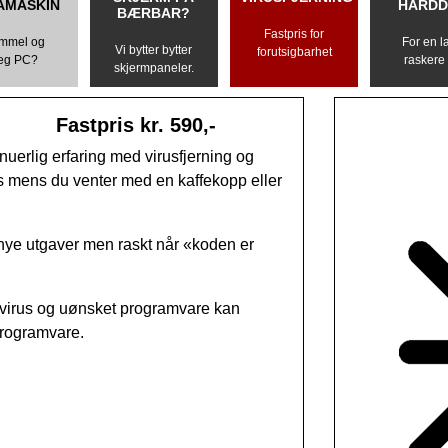
AMASKIN
HARDD
BÆRBAR?
Fastpris for
mmel og
For en l
Vi bytter bytter
forutsigbarhet
reg PC?
raskere
skjermpaneler.
ris kr. 590,-
nuerlig erfaring med virusfjerning og
nes mens du venter med en kaffekopp eller
nye utgaver men raskt når «koden er
dan virus og uønsket programvare kan
programvare.