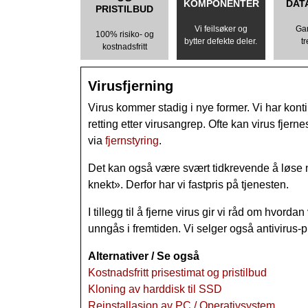
KOMPONENTER
DAT
PRISTILBUD
Vi feilsøker og
Ga
100% risiko- og
bytter defekte deler.
t
kostnadsfritt
Virusfjerning Fastp
Virus kommer stadig i nye former. Vi har konti
retting etter virusangrep. Ofte kan virus fjer
via
fjernstyring
.
Det kan også være svært tidkrevende å løse 
knekt». Derfor har vi fastpris på tjenesten.
I tillegg til å fjerne virus gir vi råd om hvor
unngås i fremtiden. Vi selger også antivirus-
Alternativer / Se også
Kostnadsfritt prisestimat og pristilbud
Kloning av harddisk til SSD
Reinstallasjon av PC / Operativsystem